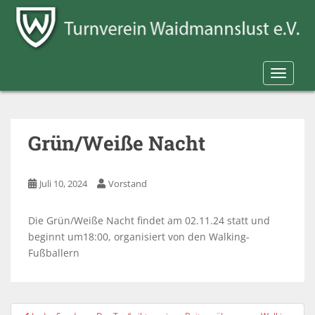
S
k
i
p
t
TOGGLE
o
m
a
Grün/Weiße Nacht
i
n
c
Juli 10, 2024
Vorstand
o
n
t
Die Grün/Weiße Nacht findet am 02.11.24 statt und
e
beginnt um18:00, organisiert von den Walking-
n
Fußballern
t