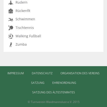
Rudern
Rückenfit
Schwimmen
Tischtennis
Walking Fußball
Zumba
IMPRESSUM
DATENSCHUTZ
ORGANISATION DES VEREINS
SATZUNG
EHRENORDNUNG
SATZUNG DES ÄLTESTENRATES
© Turnverein Waidmannslust e.V. 2015